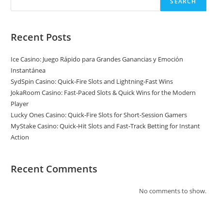
SEARCH
Recent Posts
Ice Casino: Juego Rápido para Grandes Ganancias y Emoción
Instantánea
SydSpin Casino: Quick‑Fire Slots and Lightning‑Fast Wins
JokaRoom Casino: Fast‑Paced Slots & Quick Wins for the Modern
Player
Lucky Ones Casino: Quick‑Fire Slots for Short‑Session Gamers
MyStake Casino: Quick‑Hit Slots and Fast‑Track Betting for Instant
Action
Recent Comments
No comments to show.