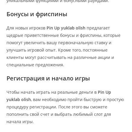
уникальными функциями и бонусными раундами.
Бонусы и фриспины
Для новых игроков
Pin Up yuklab olish
предлагает
щедрые приветственные бонусы и фриспины, которые
помогут увеличить вашу первоначальную ставку и
улучшить игровой опыт. Кроме того, постоянные
клиенты могут рассчитывать на различные акции и
специальные предложения.
Регистрация и начало игры
Чтобы начать играть на реальные деньги в
Pin Up
yuklab olish
, вам необходимо пройти быструю и простую
процедуру регистрации. После этого вы сможете
пополнить свой счет и выбрать любимый слот для
начала игры.